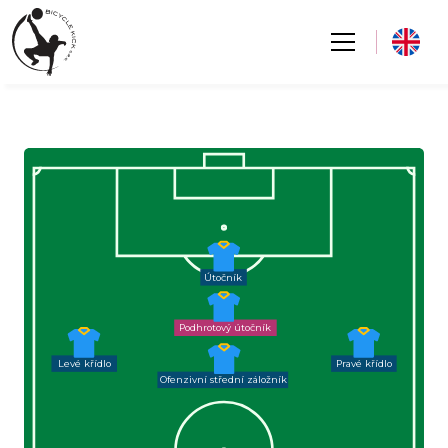
Útočník
Podhrotový útočník
Levé křídlo
Pravé křídlo
Ofenzivní střední záložník