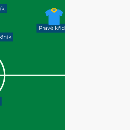
ík
Pravé křídlo
ožník