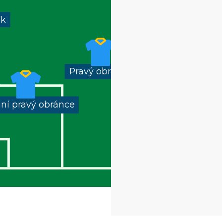
ík
Pravý obránce
dní pravý obránce