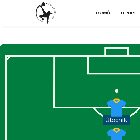
DOMŮ
O NÁS
Útočník