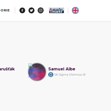
TORIE
arušťák
Samuel Aibe
SK Sigma Olomouc B