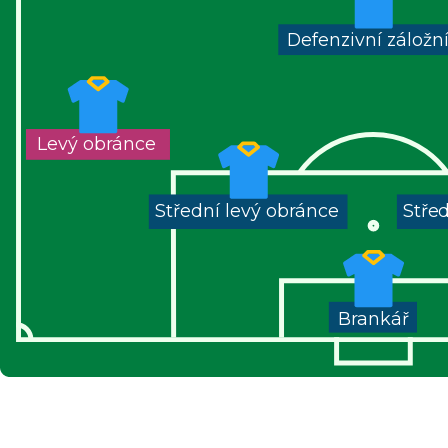
Defenzivní záložn
Levý obránce
Střední levý obránce
Stře
Brankář