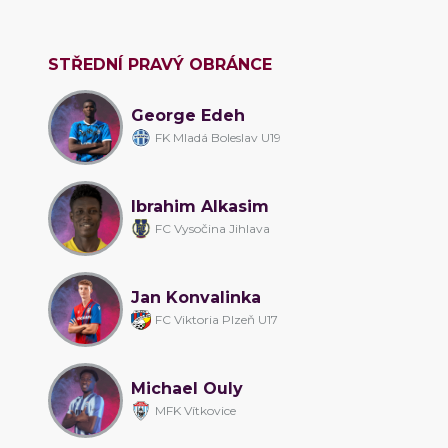
STŘEDNÍ PRAVÝ OBRÁNCE
George Edeh
FK Mladá Boleslav U19
Ibrahim Alkasim
FC Vysočina Jihlava
Jan Konvalinka
FC Viktoria Plzeň U17
Michael Ouly
MFK Vítkovice