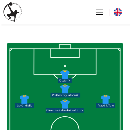
Útočník
Podhrotový útočník
Levé křídlo
Pravé křídlo
Ofenzivní střední záložník